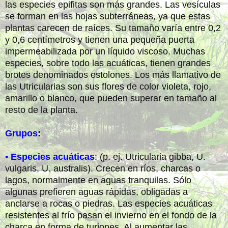
las especies epifitas son más grandes. Las vesículas
se forman en las hojas subterráneas, ya que estas
plantas carecen de raíces. Su tamaño varía entre 0,2
y 0,6 centímetros y tienen una pequeña puerta
impermeabilizada por un líquido viscoso. Muchas
especies, sobre todo las acuáticas, tienen grandes
brotes denominados estolones. Los más llamativo de
las Utricularias son sus flores de color violeta, rojo,
amarillo o blanco, que pueden superar en tamaño al
resto de la planta.
Grupos
:
•
Especies acuáticas
: (p. ej. Utricularia gibba, U.
vulgaris, U. australis). Crecen en ríos, charcas o
lagos, normalmente en aguas tranquilas. Sólo
algunas prefieren aguas rápidas, obligadas a
anclarse a rocas o piedras. Las especies acuáticas
resistentes al frío pasan el invierno en el fondo de la
charca en forma de turiones. Al aumentar las