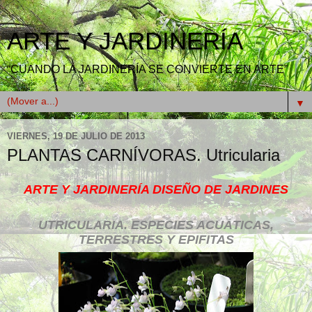
ARTE Y JARDINERÍA
“CUANDO LA JARDINERÍA SE CONVIERTE EN ARTE”
▼
VIERNES, 19 DE JULIO DE 2013
PLANTAS CARNÍVORAS. Utricularia
ARTE Y JARDINERÍA DISEÑO DE JARDINES
UTRICULARIA. ESPECIES ACUÁTICAS,
TERRESTRES Y EPIFITAS