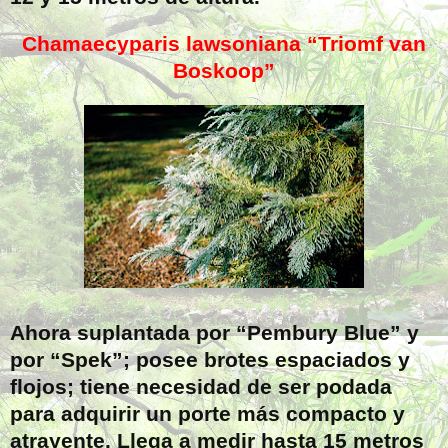
Chamaecyparis lawsoniana “Triomf van
Boskoop”
Ahora suplantada por “Pembury Blue” y
por “Spek”; posee brotes espaciados y
flojos; tiene necesidad de ser podada
para adquirir un porte más compacto y
atrayente. Llega a medir hasta 15 metros