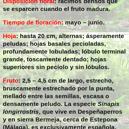
Disposición floral
: racimos densos que
se esparcen cuando el fruto madura.
Tiempo de floración
: mayo – junio.
Hoja
: hasta
20 cm
, alternas; ásperamente
peludas; hojas basales pecioladas,
profundamente lobuladas; lóbulo terminal
grande, toscamente dentado; hojas
superiores sin pecíolo y sin lóbulos.
Fruto
: 2,5 –
4,5 cm
de largo, estrecho,
bruscamente estrechado por la punta,
mellado entre las semillas, escasa o
densamente peludo. La especie
Sinapis
longirrostris
, que vive en Despeñaperros
y en sierra Bermeja, cerca de Estepona
(Málaga), es exclusivamente española.