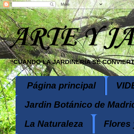
ARTE Y J
“CUANDO LA JARDINERÍA SE CONVIERT
Página principal
VID
Jardin Botánico de Madri
La Naturaleza
Flores 