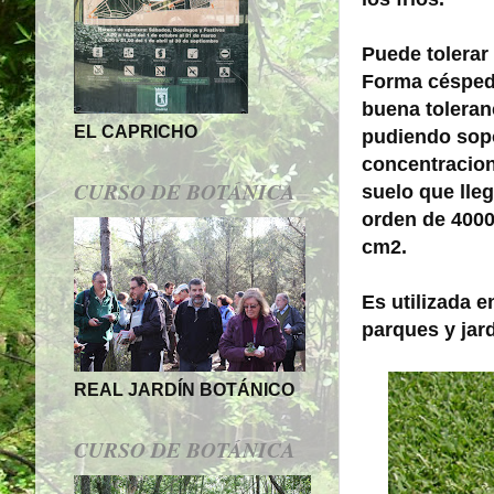
Puede tolerar
Forma céspe
buena tolera
EL CAPRICHO
pudiendo sop
concentracion
CURSO DE BOTÁNICA
suelo
que lleg
orden de 400
cm2.
Es utilizada 
parques y
jar
REAL JARDÍN BOTÁNICO
CURSO DE BOTÁNICA