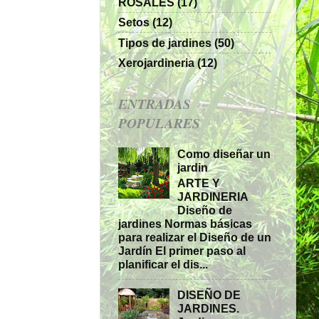
ROSALES
(17)
Setos
(12)
Tipos de jardines
(50)
Xerojardineria
(12)
ENTRADAS
POPULARES
Como diseñar un
jardin
ARTE Y
JARDINERIA
Diseño de
jardines Normas básicas
para realizar el Diseño de un
Jardín El primer paso al
planificar el dis...
DISEÑO DE
JARDINES.