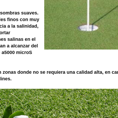
sombras suaves.
des
finos con muy
ncia
a la salinidad,
ortar
es salinas en el
an a alcanzar del
0 a5000 microS
en
zonas donde no se requiera una calidad alta, en ca
dines.