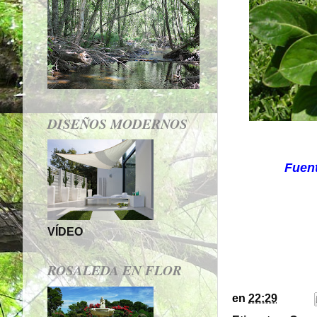
DISEÑOS MODERNOS
Fuen
Consej
VÍDEO
ROSALEDA EN FLOR
en
22:29