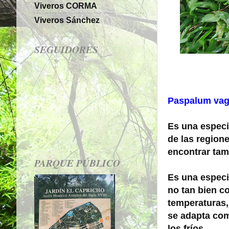
Viveros CORMA
Viveros Sánchez
SEGUIDORES
Paspalum vag
Es una espec
de las region
encontrar tam
PARQUE PÚBLICO
Es una espec
no tan bien c
temperaturas,
se adapta co
los fríos.