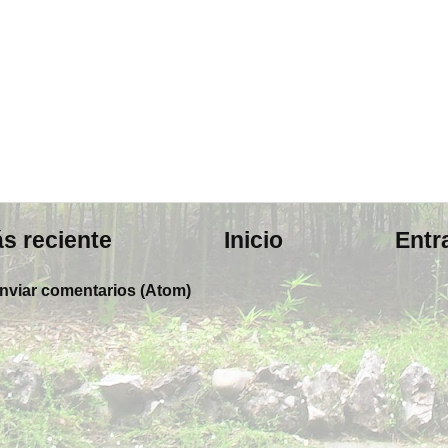
s reciente
Inicio
Entr
nviar comentarios (Atom)