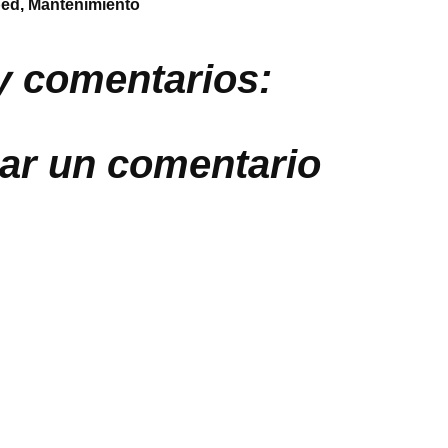
ped
,
Mantenimiento
y comentarios:
car un comentario