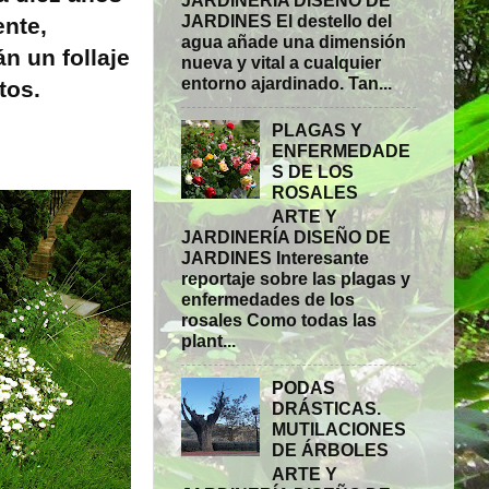
JARDINERÍA DISEÑO DE
JARDINES El destello del
nte,
agua añade una dimensión
n un follaje
nueva y vital a cualquier
entorno ajardinado. Tan...
tos.
PLAGAS Y
ENFERMEDADE
S DE LOS
ROSALES
ARTE Y
JARDINERÍA DISEÑO DE
JARDINES Interesante
reportaje sobre las plagas y
enfermedades de los
rosales Como todas las
plant...
PODAS
DRÁSTICAS.
MUTILACIONES
DE ÁRBOLES
ARTE Y