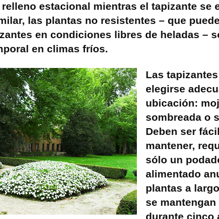
relleno estacional mientras el tapizante se 
ilar, las plantas no resistentes – que pued
zantes en condiciones libres de heladas – s
mporal en climas fríos.
Las tapizante
elegirse adec
ubicación: moj
sombreada o s
Deben ser fáci
mantener, requ
sólo un podad
alimentado anu
plantas a larg
se mantengan
durante cinco 