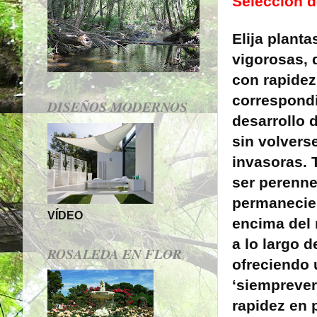
Selección d
Elija planta
vigorosas, 
con rapidez
correspond
DISEÑOS MODERNOS
desarrollo 
sin volver
invasoras. 
ser perenne
permanecie
VÍDEO
encima del 
a lo largo d
ROSALEDA EN FLOR
ofreciendo 
‘siemprever
rapidez en 