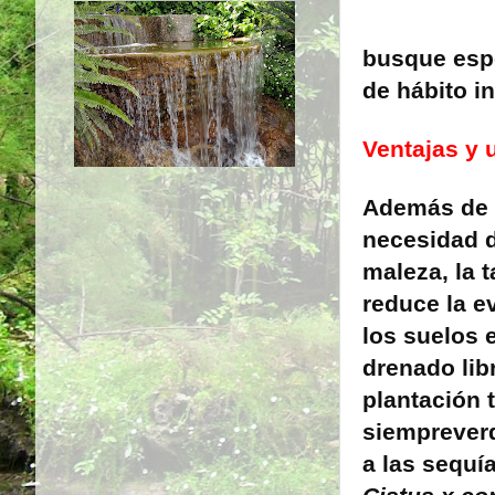
busque espe
de hábito in
Ventajas y 
Además de r
necesidad d
maleza, la 
reduce la e
los suelos 
drenado lib
plantación 
siempreverd
a las sequí