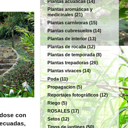
Plantas acuaticas
(14)
Plantas aromáticas y
medicinales
(21)
Plantas carnívoras
(15)
Plantas cubresuelos
(14)
Plantas de interior
(13)
Plantas de rocalla
(12)
Plantas de temporada
(8)
Plantas trepadoras
(26)
Plantas vivaces
(14)
Poda
(11)
Propagacion
(5)
Reportajes fotográficos
(12)
Riego
(5)
ROSALES
(17)
ndose con
Setos
(12)
decuadas,
Tipos de jardines
(50)