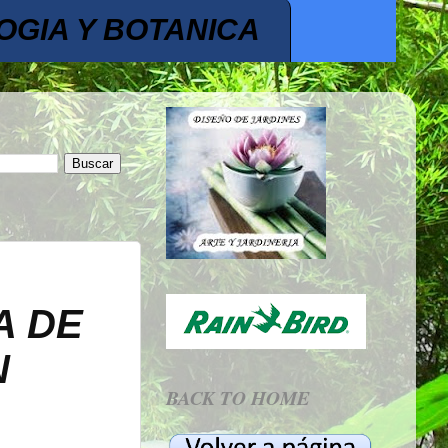
OGIA Y BOTANICA
A DE
N
BACK TO HOME