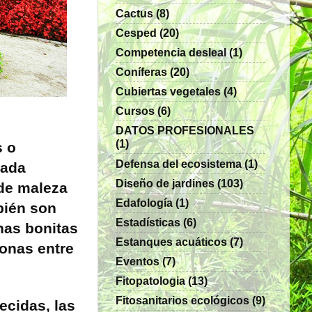
Cactus
(8)
Cesped
(20)
Competencia desleal
(1)
Coníferas
(20)
Cubiertas vegetales
(4)
Cursos
(6)
DATOS PROFESIONALES
(1)
s o
Defensa del ecosistema
(1)
ñada
Diseño de jardines
(103)
 de maleza
Edafología
(1)
bién son
Estadísticas
(6)
has bonitas
Estanques acuáticos
(7)
zonas entre
Eventos
(7)
Fitopatologia
(13)
Fitosanitarios ecológicos
(9)
ecidas, las