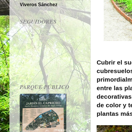
Viveros Sánchez
SEGUIDORES
Cubrir el s
cubresuelos
primordialm
PARQUE PÚBLICO
entre las p
decorativas
de color y 
plantas más