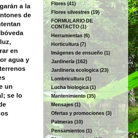
Flores
(41)
garán a la
Flores silvestres
(19)
antones de
FORMULARIO DE
ntentan
CONTACTO
(1)
u bóveda
Herramientas
(6)
luz,
Horticultura
(7)
rar en
Imágenes de ensueño
(1)
or agua y
Jardinería
(162)
 terrenos
Jardineria ecologica
(23)
es
Lombricultura
(1)
e un
Lucha biologica
(1)
l; se lo
Mantenimiento
(35)
de
Mensajes
(1)
cos
Ofertas y promociones
(3)
Palmeras
(10)
Pensamientos
(1)