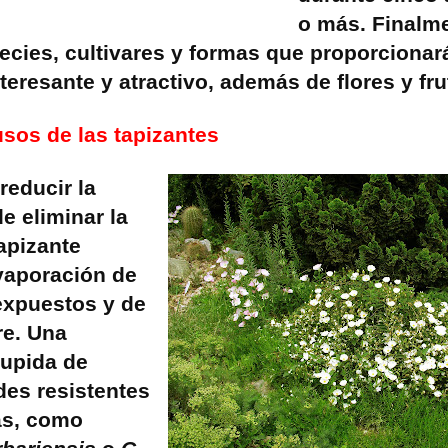
o más. Finalme
cies, cultivares y formas que proporcionará
teresante y atractivo, además de flores y fru
usos de las tapizantes
educir la
e eliminar la
tapizante
vaporación de
expuestos y de
re. Una
tupida de
es resistentes
as, como