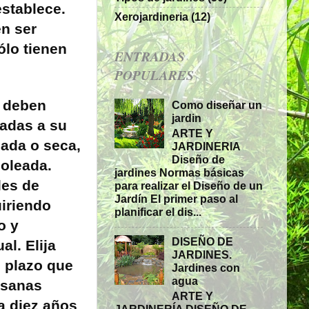
establece.
Xerojardineria
(12)
en ser
ólo tienen
ENTRADAS
POPULARES
s deben
Como diseñar un
jardin
uadas a su
ARTE Y
ada o seca,
JARDINERIA
Diseño de
oleada.
jardines Normas básicas
les de
para realizar el Diseño de un
Jardín El primer paso al
iriendo
planificar el dis...
o y
DISEÑO DE
al. Elija
JARDINES.
o plazo que
Jardines con
agua
 sanas
ARTE Y
a diez años