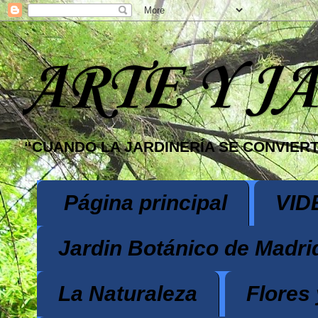
ARTE Y J
“CUANDO LA JARDINERÍA SE CONVIERT
Página principal
VID
Jardin Botánico de Madri
La Naturaleza
Flores 