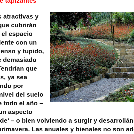
e tapizantes
s atractivas y
que cubrirán
 el espacio
iente con un
denso y tupido,
se demasiado
Tendrían que
s, ya sea
ndo por
nivel del suelo
e todo el año –
un aspecto
de’ – o bien volviendo a surgir y desarrollá
primavera. Las anuales y bienales no son a