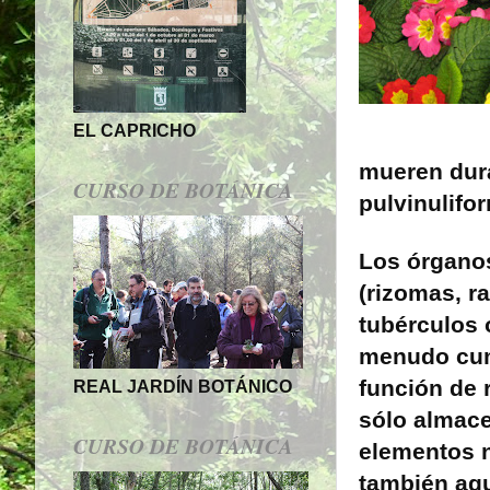
EL CAPRICHO
mueren dura
CURSO DE BOTÁNICA
pulvinulifo
Los órgano
(rizomas, ra
tubérculos 
menudo cu
función de 
REAL JARDÍN BOTÁNICO
sólo almac
CURSO DE BOTÁNICA
elementos n
también ag