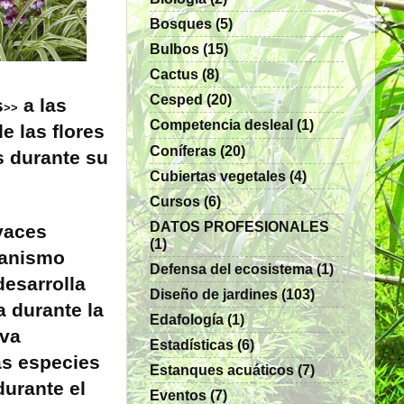
Bosques
(5)
Bulbos
(15)
Cactus
(8)
Cesped
(20)
s
a las
>>
Competencia desleal
(1)
e las flores
Coníferas
(20)
s durante su
Cubiertas vegetales
(4)
Cursos
(6)
DATOS PROFESIONALES
vaces
(1)
ganismo
Defensa del ecosistema
(1)
desarrolla
Diseño de jardines
(103)
a durante la
Edafología
(1)
iva
Estadísticas
(6)
as especies
Estanques acuáticos
(7)
urante el
Eventos
(7)