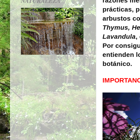
NATURALEZA
razones me
prácticas, 
arbustos 
Thymus, He
Lavandula
,
Por consigu
entienden l
botánico.
IMPORTANC