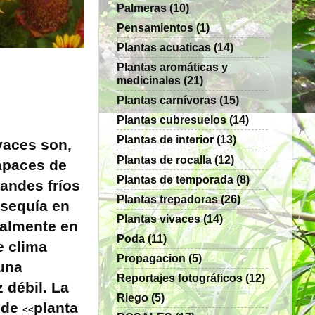
Palmeras
(10)
Pensamientos
(1)
Plantas acuaticas
(14)
Plantas aromáticas y
medicinales
(21)
Plantas carnívoras
(15)
Plantas cubresuelos
(14)
Plantas de interior
(13)
vaces son,
Plantas de rocalla
(12)
capaces de
Plantas de temporada
(8)
randes fríos
Plantas trepadoras
(26)
 sequía en
Plantas vivaces
(14)
ialmente en
Poda
(11)
e clima
Propagacion
(5)
 una
Reportajes fotográficos
(12)
 débil. La
Riego
(5)
 de
planta
<<