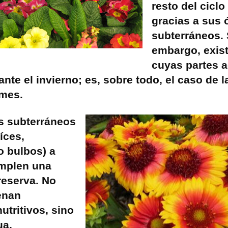
resto del ciclo
gracias a sus
subterráneos. 
embargo, exis
cuyas partes 
nte el invierno; es, sobre todo, el caso de l
rmes.
s subterráneos
íces,
o bulbos) a
mplen una
reserva. No
enan
utritivos, sino
ua,