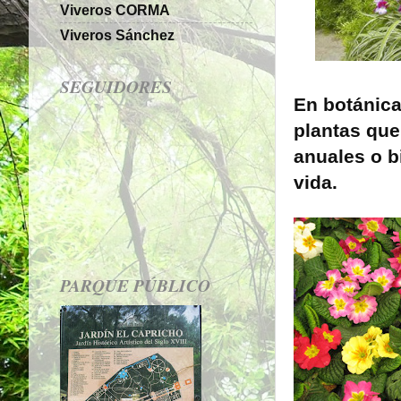
Viveros CORMA
Viveros Sánchez
SEGUIDORES
En botánic
plantas que
anuales o b
vida.
PARQUE PÚBLICO