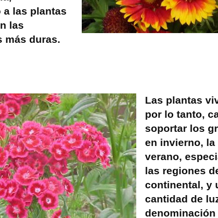
 a las plantas
n las
s más duras.
Las plantas vi
por lo tanto, 
soportar los g
en invierno, la
verano, espec
las regiones d
continental, y
cantidad de luz
denominación