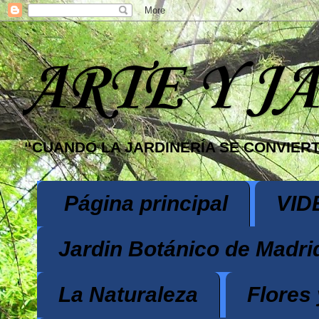
ARTE Y J
“CUANDO LA JARDINERÍA SE CONVIERT
Página principal
VID
Jardin Botánico de Madri
La Naturaleza
Flores 