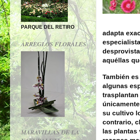
PARQUE DEL RETIRO
adapta exac
especialist
ARREGLOS FLORALES
desprovista
aquéllas qu
También es 
algunas es
trasplantan
únicamente
su cultivo l
contrario, c
las plantas
MARAVILLAS DE LA