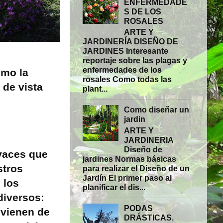
ENFERMEDADE
S DE LOS
ROSALES
ARTE Y
JARDINERÍA DISEÑO DE
JARDINES Interesante
reportaje sobre las plagas y
enfermedades de los
omo la
rosales Como todas las
 de vista
plant...
Como diseñar un
jardin
ARTE Y
JARDINERIA
Diseño de
vaces que
jardines Normas básicas
stros
para realizar el Diseño de un
Jardín El primer paso al
 los
planificar el dis...
diversos:
PODAS
 vienen de
DRÁSTICAS.