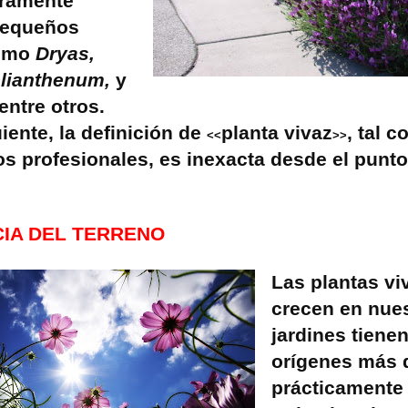
ramente
pequeños
como
Dryas,
lianthenum,
y
 entre otros.
iente, la definición de
planta vivaz
, tal c
<<
>>
os profesionales, es inexacta desde el punto
IA DEL TERRENO
Las plantas vi
crecen en nue
jardines tienen
orígenes más 
prácticamente