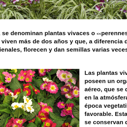
a se denominan plantas
vivaces
o
perenne
<<
 viven más de dos años y que, a diferencia d
ienales, florecen y dan semillas varias vece
Las plantas vi
poseen un or
aéreo, que se 
en la atmósfer
época vegetat
favorable. Est
se conservan d