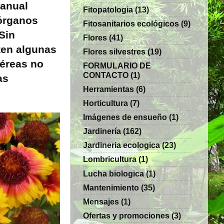
 anual
Fitopatologia
(13)
 órganos
Fitosanitarios ecológicos
(9)
Sin
Flores
(41)
ten algunas
Flores silvestres
(19)
aéreas no
FORMULARIO DE
CONTACTO
(1)
as
Herramientas
(6)
Horticultura
(7)
Imágenes de ensueño
(1)
Jardinería
(162)
Jardineria ecologica
(23)
Lombricultura
(1)
Lucha biologica
(1)
Mantenimiento
(35)
Mensajes
(1)
Ofertas y promociones
(3)