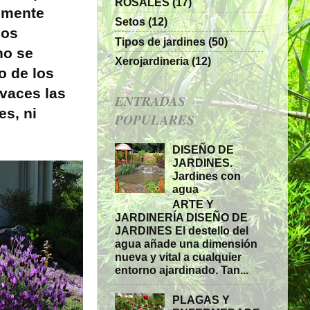
ROSALES
(17)
nmente
Setos
(12)
los
Tipos de jardines
(50)
no se
Xerojardineria
(12)
o de los
vaces las
ENTRADAS
es, ni
POPULARES
DISEÑO DE
JARDINES.
Jardines con
agua
ARTE Y
JARDINERÍA DISEÑO DE
JARDINES El destello del
agua añade una dimensión
nueva y vital a cualquier
entorno ajardinado. Tan...
PLAGAS Y