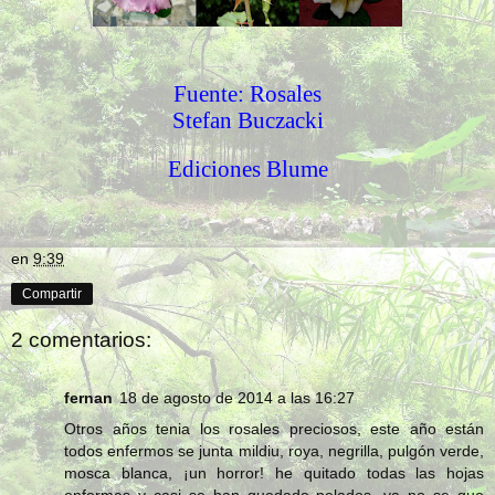
Fuente: Rosales
Stefan Buczacki
Ediciones Blume
en
9:39
Compartir
2 comentarios:
fernan
18 de agosto de 2014 a las 16:27
Otros años tenia los rosales preciosos, este año están
todos enfermos se junta mildiu, roya, negrilla, pulgón verde,
mosca blanca, ¡un horror! he quitado todas las hojas
enfermas y casi se han quedado pelados, ya no se que