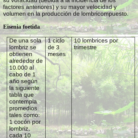
su voracidad (debida a la incidencia de los
factores anteriores) y su mayor velocidad y
volumen en la producción de lombricompuesto.
Eisenia foetida
De una sola
1 ciclo
10 lombrices por
lombriz se
de 3
trimestre
obtienen
meses
alrededor de
10.000 al
cabo de 1
año según
la siguiente
tabla que
contempla
promedios
tales como:
1 cocón por
lombriz,
cada 10