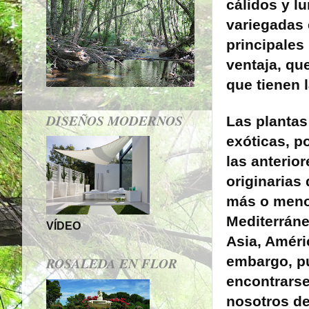
cálidos y l
variegadas 
principales
ventaja, qu
que tienen 
DISEÑOS MODERNOS
Las planta
exóticas, p
las anterior
originarias
más o meno
Mediterráne
VÍDEO
Asia, Amér
embargo, p
ROSALEDA EN FLOR
encontrarse
nosotros d