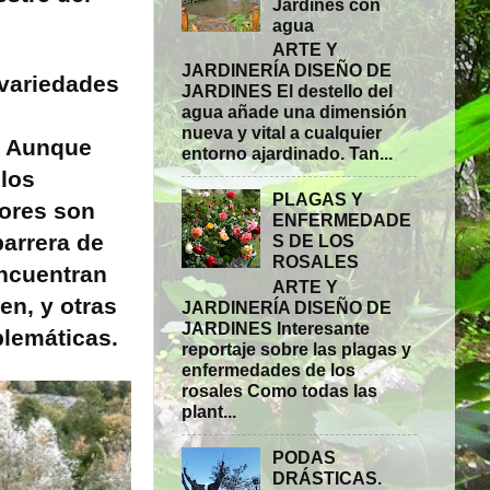
Jardines con
agua
ARTE Y
JARDINERÍA DISEÑO DE
variedades
JARDINES El destello del
agua añade una dimensión
nueva y vital a cualquier
. Aunque
entorno ajardinado. Tan...
 los
PLAGAS Y
tores son
ENFERMEDADE
barrera de
S DE LOS
ROSALES
encuentran
ARTE Y
en, y otras
JARDINERÍA DISEÑO DE
JARDINES Interesante
blemáticas.
reportaje sobre las plagas y
enfermedades de los
rosales Como todas las
plant...
PODAS
DRÁSTICAS.