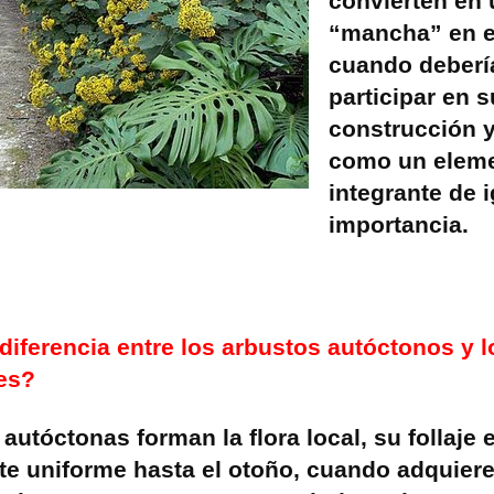
convierten en
“mancha” en el
cuando deberí
participar en s
construcción 
como un elem
integrante de i
importancia.
 diferencia entre los arbustos autóctonos y 
es?
autóctonas forman la flora local, su follaje e
te uniforme hasta el otoño, cuando adquier