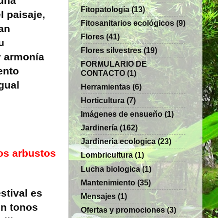
 una
Fitopatologia
(13)
 paisaje,
Fitosanitarios ecológicos
(9)
an
Flores
(41)
u
Flores silvestres
(19)
y armonía
FORMULARIO DE
ento
CONTACTO
(1)
gual
Herramientas
(6)
Horticultura
(7)
Imágenes de ensueño
(1)
Jardinería
(162)
Jardineria ecologica
(23)
los arbustos
Lombricultura
(1)
Lucha biologica
(1)
Mantenimiento
(35)
stival es
Mensajes
(1)
en tonos
Ofertas y promociones
(3)