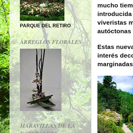
mucho tiemp
introducida 
viveristas m
PARQUE DEL RETIRO
autóctonas 
ARREGLOS FLORALES
Estas nueva
interés dec
marginadas,
MARAVILLAS DE LA