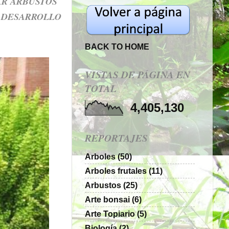
AR ARBUSTOS
Y DESARROLLO
BACK TO HOME
VISTAS DE PÁGINA EN
TOTAL
4,405,130
REPORTAJES
Arboles
(50)
Arboles frutales
(11)
Arbustos
(25)
Arte bonsai
(6)
Arte Topiario
(5)
Biología
(2)