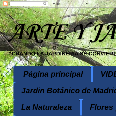
ARTE Y J
“CUANDO LA JARDINERÍA SE CONVIERT
Página principal
VID
Jardin Botánico de Madri
La Naturaleza
Flores 