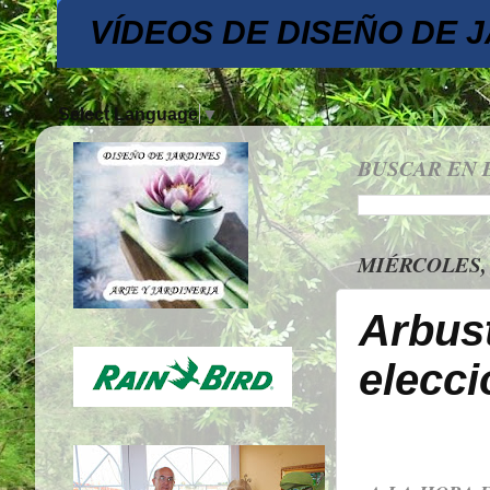
VÍDEOS DE DISEÑO DE 
Select Language
▼
BUSCAR EN 
MIÉRCOLES, 
Arbus
elecci