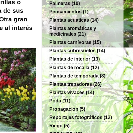
illas o
Palmeras
(10)
a de sus
Pensamientos
(1)
 Otra gran
Plantas acuaticas
(14)
 al interés
Plantas aromáticas y
medicinales
(21)
Plantas carnívoras
(15)
Plantas cubresuelos
(14)
Plantas de interior
(13)
Plantas de rocalla
(12)
Plantas de temporada
(8)
Plantas trepadoras
(26)
Plantas vivaces
(14)
Poda
(11)
Propagacion
(5)
Reportajes fotográficos
(12)
Riego
(5)