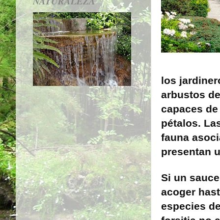
NATURALEZA
los jardine
arbustos de
capaces de 
pétalos. La
fauna asoci
presentan u
Si un sauc
acoger hast
especies de