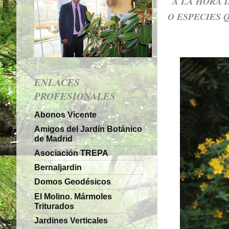
A LA HORA 
O ESPECIES 
ENLACES
PROFESIONALES
Abonos Vicente
Amigos del Jardín Botánico
de Madrid
Asociación TREPA
Bernaljardin
Domos Geodésicos
El Molino. Mármoles
Triturados
Jardines Verticales