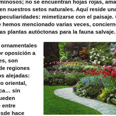
uminosos; no se encuentran hojas rojas, amar
en nuestros setos naturales. Aquí reside un
 peculiaridades: mimetizarse con el paisaje.
e hemos mencionado varias veces, concierne
las plantas autóctonas para la fauna salvaje.
s ornamentales
or oposición a
es, son
 de regiones
s alejadas:
o oriental,
ica… sin
ueden
 entre
esde hace