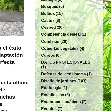
Bosques
(5)
Bulbos
(15)
Cactus
(8)
Cesped
(20)
Competencia desleal
(1)
Coníferas
(20)
 el éxito
Cubiertas vegetales
(4)
daptación
Cursos
(6)
rfecta
DATOS PROFESIONALES
(1)
Defensa del ecosistema
(1)
Diseño de jardines
(103)
 este último
Edafología
(1)
ele
Estadísticas
(6)
muchas
Estanques acuáticos
(7)
se
Eventos
(7)