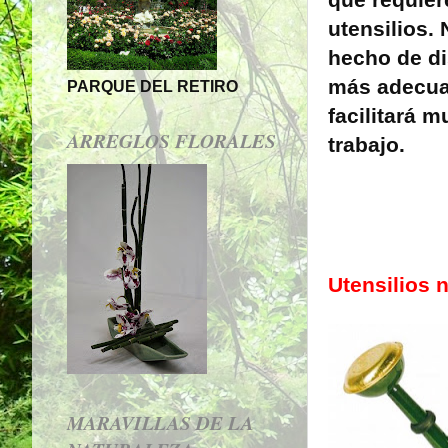
que requie
utensilios. 
hecho de di
más adecua
PARQUE DEL RETIRO
facilitará m
ARREGLOS FLORALES
trabajo.
Utensilios 
MARAVILLAS DE LA