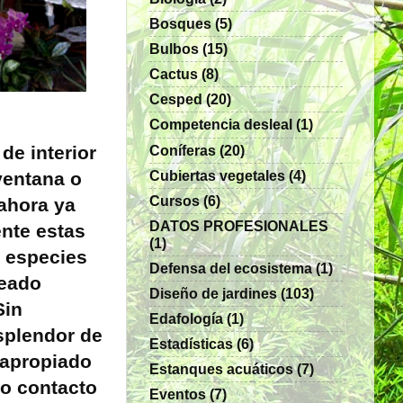
Bosques
(5)
Bulbos
(15)
Cactus
(8)
Cesped
(20)
Competencia desleal
(1)
Coníferas
(20)
 de interior
Cubiertas vegetales
(4)
 ventana o
Cursos
(6)
ahora ya
DATOS PROFESIONALES
nte estas
(1)
s especies
Defensa del ecosistema
(1)
reado
Diseño de jardines
(103)
Sin
Edafología
(1)
splendor de
Estadísticas
(6)
s apropiado
Estanques acuáticos
(7)
oso contacto
Eventos
(7)