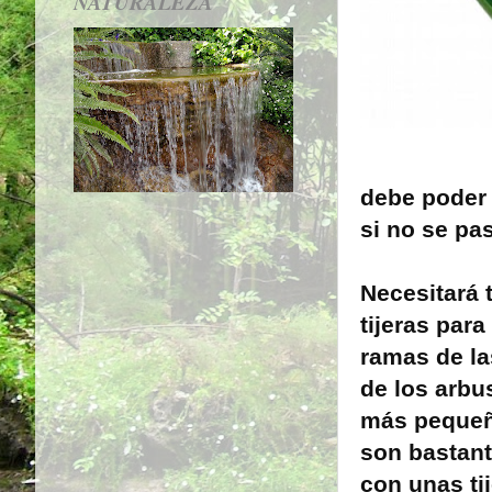
NATURALEZA
debe poder 
si no se pas
Necesitará
tijeras para
ramas de la
de los arbu
más pequeña
son bastan
con unas ti