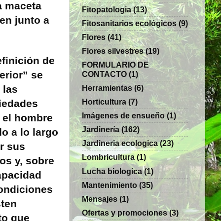
na maceta
Fitopatologia
(13)
ien junto a
Fitosanitarios ecológicos
(9)
Flores
(41)
Flores silvestres
(19)
efinición de
FORMULARIO DE
erior” se
CONTACTO
(1)
Herramientas
(6)
 las
Horticultura
(7)
riedades
Imágenes de ensueño
(1)
 el hombre
Jardinería
(162)
o a lo largo
Jardineria ecologica
(23)
r sus
Lombricultura
(1)
os y, sobre
Lucha biologica
(1)
apacidad
Mantenimiento
(35)
condiciones
Mensajes
(1)
sten
Ofertas y promociones
(3)
to que