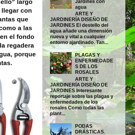
ello” largo
Jardines con
agua
 llegar con
ARTE Y
lantas que
JARDINERÍA DISEÑO DE
JARDINES El destello del
 como a las
agua añade una dimensión
en el fondo
nueva y vital a cualquier
entorno ajardinado. Tan...
la regadera
agua, porque
PLAGAS Y
ENFERMEDADE
ntas.
S DE LOS
ROSALES
ARTE Y
JARDINERÍA DISEÑO DE
JARDINES Interesante
reportaje sobre las plagas y
enfermedades de los
rosales Como todas las
plant...
PODAS
DRÁSTICAS.