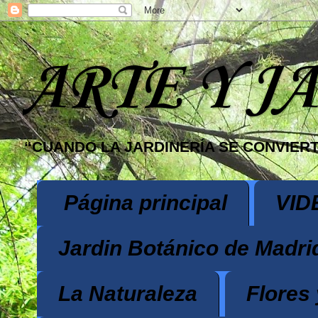
ARTE Y J
“CUANDO LA JARDINERÍA SE CONVIERT
Página principal
VID
Jardin Botánico de Madri
La Naturaleza
Flores 