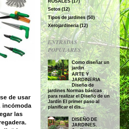
ROSALES
(17)
Setos
(12)
Tipos de jardines
(50)
Xerojardineria
(12)
ENTRADAS
POPULARES
Como diseñar un
jardin
ARTE Y
JARDINERIA
Diseño de
jardines Normas básicas
para realizar el Diseño de un
ese de usar
Jardín El primer paso al
a, incómoda
planificar el dis...
egar las
DISEÑO DE
regadera.
JARDINES.