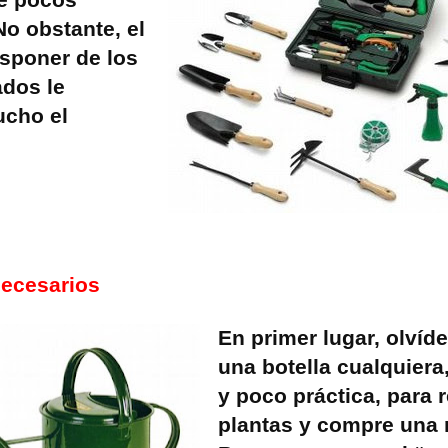
re pocos
No obstante, el
sponer de los
dos le
ucho el
necesarios
En primer lugar, olvíd
una botella cualquier
y poco práctica, para r
plantas y compre una 