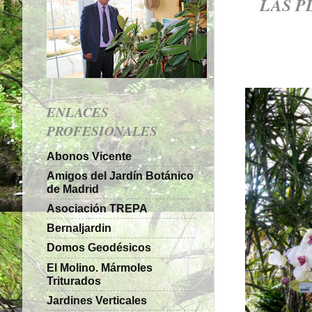
LAS P
ENLACES
PROFESIONALES
Abonos Vicente
Amigos del Jardín Botánico
de Madrid
Asociación TREPA
Bernaljardin
Domos Geodésicos
El Molino. Mármoles
Triturados
Jardines Verticales