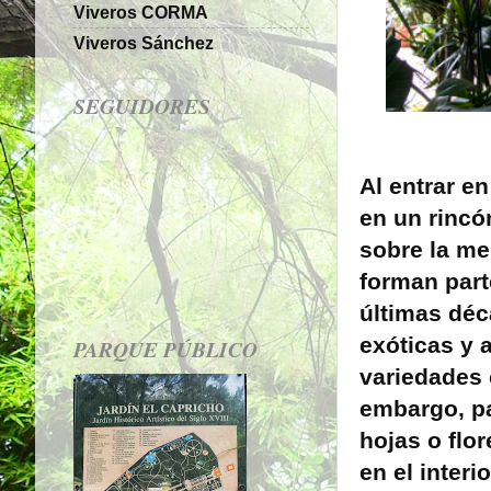
Viveros CORMA
Viveros Sánchez
SEGUIDORES
Al entrar en
en un rincón
sobre la me
forman par
últimas déc
exóticas y 
PARQUE PÚBLICO
variedades 
embargo, p
hojas o flo
en el interi