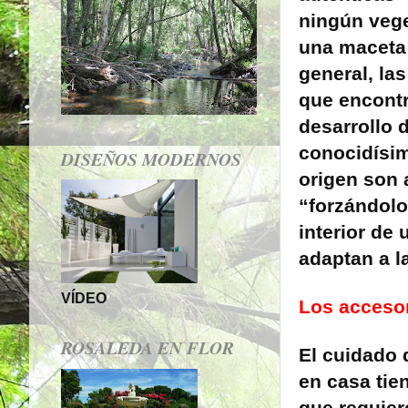
ningún vege
una maceta 
general, la
que encontr
desarrollo 
conocidísim
DISEÑOS MODERNOS
origen son 
“forzándolo
interior de
adaptan a l
VÍDEO
Los acceso
ROSALEDA EN FLOR
El cuidado 
en casa tien