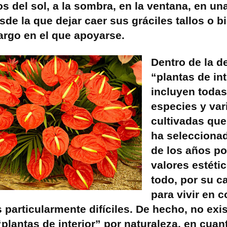
os del sol, a la sombra, en la ventana, en u
de la que dejar caer sus gráciles tallos o b
largo en el que apoyarse.
Dentro de la d
“plantas de int
incluyen todas
especies y va
cultivadas que
ha seleccionad
de los años po
valores estétic
todo, por su c
para vivir en 
 particularmente difíciles. De hecho, no exi
“plantas de interior” por naturaleza, en cuan