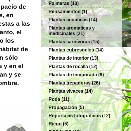
Palmeras
(10)
spacio de
Pensamientos
(1)
e, en
Plantas acuaticas
(14)
stas a las
Plantas aromáticas y
anto, el
medicinales
(21)
o los
Plantas carnívoras
(15)
hábitat de
Plantas cubresuelos
(14)
an sólo
Plantas de interior
(13)
 y en el
Plantas de rocalla
(12)
an y se
Plantas de temporada
(8)
hombre.
Plantas trepadoras
(26)
Plantas vivaces
(14)
Poda
(11)
Propagacion
(5)
Reportajes fotográficos
(12)
Riego
(5)