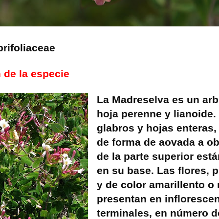
prifoliaceae
 de la especie
La Madreselva es un arb
hoja perenne y lianoide. 
glabros y hojas enteras,
de forma de aovada a o
de la parte superior est
en su base. Las flores,
y de color amarillento o 
presentan en infloresce
terminales, en número de