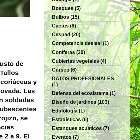
Bosques
(5)
Bulbos
(15)
Cactus
(8)
Cesped
(20)
Competencia desleal
(1)
Coníferas
(20)
Cubiertas vegetales
(4)
usto de
Cursos
(6)
Tallos
DATOS PROFESIONALES
 coriáceas y
(1)
bovada. Las
Defensa del ecosistema
(1)
án soldadas
Diseño de jardines
(103)
 pubescentes
Edafología
(1)
rojizo, se
Estadísticas
(6)
ncias
Estanques acuáticos
(7)
 2 a 9. El
Eventos
(7)