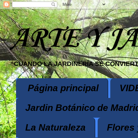
ARTE Y J
“CUANDO LA JARDINERÍA SE CONVIERT
Página principal
VID
Jardin Botánico de Madri
La Naturaleza
Flores 