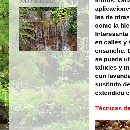
NATURALEZA
muros, vall
aplicacione
las de otra
como la hie
Interesante
en calles y
ensanche. D
se puede ut
taludes y m
con lavanda,
sustituto d
extendida en
Técnicas de