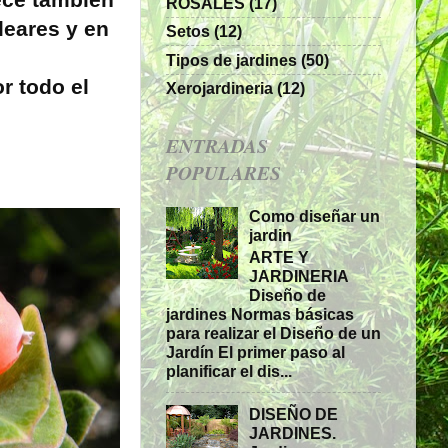
ece también
ROSALES
(17)
leares y en
Setos
(12)
Tipos de jardines
(50)
r todo el
Xerojardineria
(12)
ENTRADAS
POPULARES
Como diseñar un
jardin
ARTE Y
JARDINERIA
Diseño de
jardines Normas básicas
para realizar el Diseño de un
Jardín El primer paso al
planificar el dis...
DISEÑO DE
JARDINES.