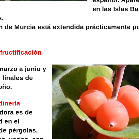
español. Apar
en las Islas Ba
s.
n de Murcia está extendida prácticamente po
fructificación
marzo a junio y
e finales de
oño.
dinería
dora es de
d en el
de pérgolas,