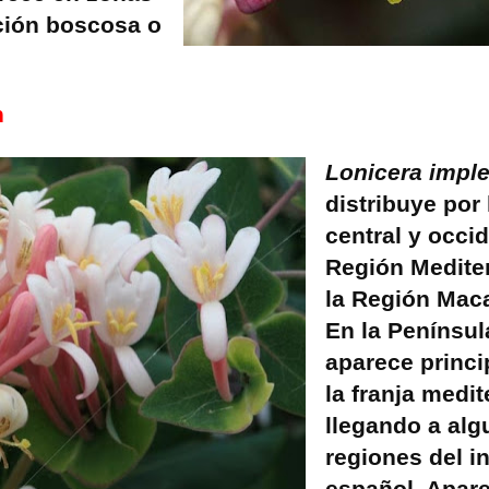
ción boscosa o
n
Lonicera impl
distribuye por
central y occid
Región Medite
la Región Mac
En la Penínsul
aparece princ
la franja medit
llegando a alg
regiones del in