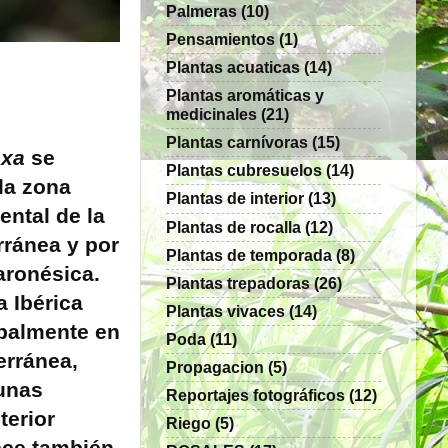
Palmeras
(10)
Pensamientos
(1)
Plantas acuaticas
(14)
Plantas aromáticas y
medicinales
(21)
Plantas carnívoras
(15)
exa
se
Plantas cubresuelos
(14)
 la zona
Plantas de interior
(13)
ental de la
Plantas de rocalla
(12)
rránea y por
Plantas de temporada
(8)
aronésica.
Plantas trepadoras
(26)
a Ibérica
Plantas vivaces
(14)
ipalmente en
Poda
(11)
erránea,
Propagacion
(5)
unas
Reportajes fotográficos
(12)
terior
Riego
(5)