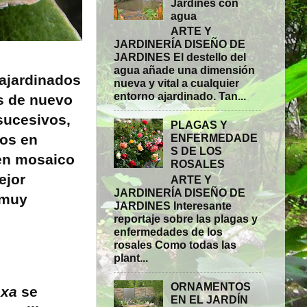
Jardines con
agua
ARTE Y
JARDINERÍA DISEÑO DE
JARDINES El destello del
agua añade una dimensión
 ajardinados
nueva y vital a cualquier
entorno ajardinado. Tan...
as de nuevo
sucesivos,
PLAGAS Y
tos en
ENFERMEDADE
S DE LOS
 en mosaico
ROSALES
ejor
ARTE Y
JARDINERÍA DISEÑO DE
 muy
JARDINES Interesante
reportaje sobre las plagas y
enfermedades de los
rosales Como todas las
plant...
ORNAMENTOS
exa
se
EN EL JARDÍN