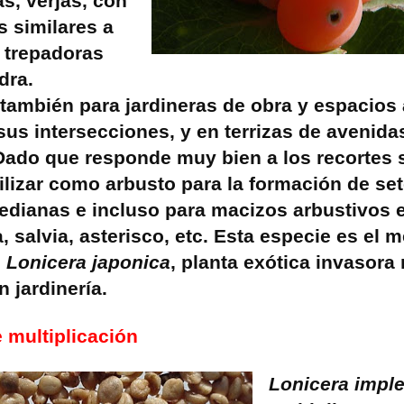
as, verjas, con
s similares a
s trepadoras
dra.
 también para jardineras de obra y espacios
 sus intersecciones, y en terrizas de avenid
ado que responde muy bien a los recortes 
ilizar como arbusto para la formación de se
edianas e incluso para macizos arbustivos
 salvia, asterisco, etc. Esta especie es el m
e
Lonicera japonica
, planta exótica invasora
 jardinería.
 multiplicación
Lonicera impl