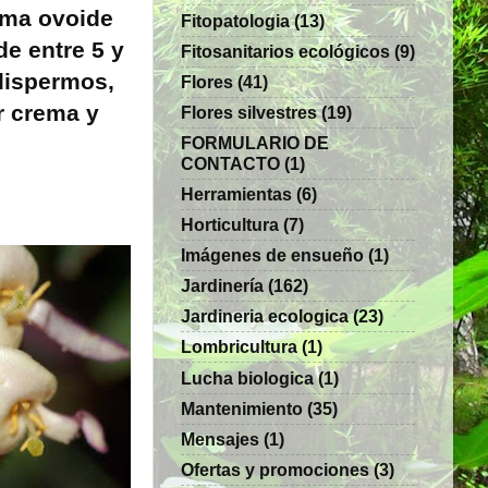
rma ovoide
Fitopatologia
(13)
de entre 5 y
Fitosanitarios ecológicos
(9)
lispermos,
Flores
(41)
r crema y
Flores silvestres
(19)
FORMULARIO DE
CONTACTO
(1)
Herramientas
(6)
Horticultura
(7)
Imágenes de ensueño
(1)
Jardinería
(162)
Jardineria ecologica
(23)
Lombricultura
(1)
Lucha biologica
(1)
Mantenimiento
(35)
Mensajes
(1)
Ofertas y promociones
(3)