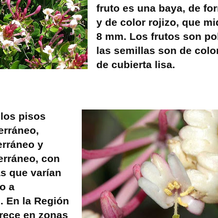
fruto es una baya, de fo
y de color rojizo, que mi
8 mm. Los frutos son po
las semillas son de colo
de cubierta lisa.
los pisos
erráneo,
rráneo y
erráneo, con
s que varían
o a
 En la Región
rece en zonas