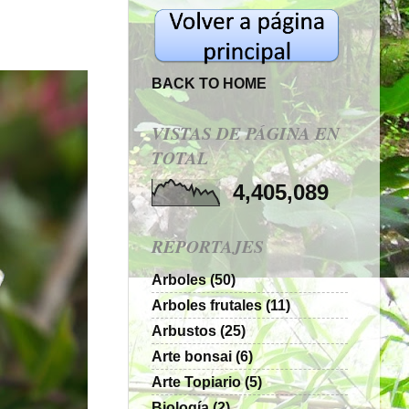
BACK TO HOME
VISTAS DE PÁGINA EN
TOTAL
4,405,089
REPORTAJES
Arboles
(50)
Arboles frutales
(11)
Arbustos
(25)
Arte bonsai
(6)
Arte Topiario
(5)
Biología
(2)