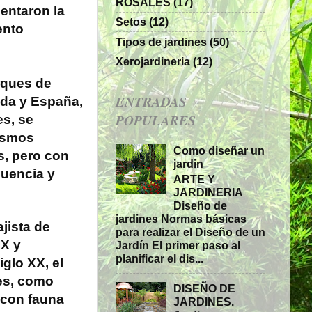
ROSALES
(17)
entaron la
Setos
(12)
ento
Tipos de jardines
(50)
Xerojardineria
(12)
rques de
ENTRADAS
da y España,
POPULARES
es, se
mismos
Como diseñar un
s, pero con
jardin
uencia y
ARTE Y
JARDINERIA
Diseño de
jardines Normas básicas
ajista de
para realizar el Diseño de un
IX y
Jardín El primer paso al
planificar el dis...
glo XX, el
es, como
DISEÑO DE
 con fauna
JARDINES.