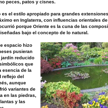
mo peces, patos y cisnes.
o es el estilo apropiado para grandes extensiones
ximo en Inglaterra, con influencias orientales de 
ocurrió porque Oriente es la cuna de las compos
diseñadas bajo el concepto de lo natural.
e espacio hizo
neses pusieran
 jardín reducido
simbólicos que
a esencia de la
 reflejo del
onés, aunque
rió variantes de
la en las piedras,
plantas y las
as