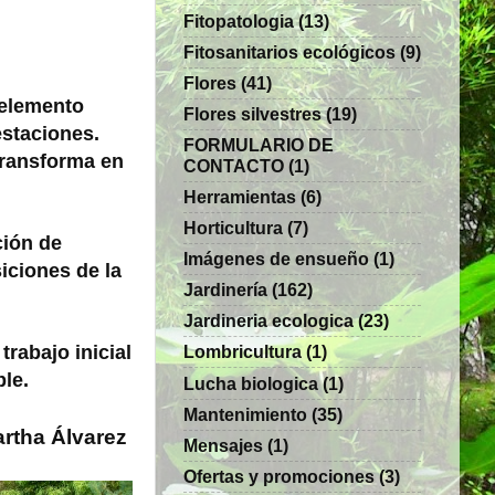
Fitopatologia
(13)
Fitosanitarios ecológicos
(9)
Flores
(41)
 elemento
Flores silvestres
(19)
estaciones.
FORMULARIO DE
transforma en
CONTACTO
(1)
Herramientas
(6)
Horticultura
(7)
ción de
Imágenes de ensueño
(1)
iciones de la
Jardinería
(162)
Jardineria ecologica
(23)
rabajo inicial
Lombricultura
(1)
ble.
Lucha biologica
(1)
Mantenimiento
(35)
rtha Álvarez
Mensajes
(1)
Ofertas y promociones
(3)