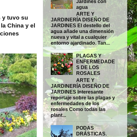
Jardines con
agua
ARTE Y
 y tuvo su
JARDINERÍA DISEÑO DE
la China y el
JARDINES El destello del
agua añade una dimensión
iciones
nueva y vital a cualquier
entorno ajardinado. Tan...
PLAGAS Y
ENFERMEDADE
S DE LOS
ROSALES
ARTE Y
JARDINERÍA DISEÑO DE
JARDINES Interesante
reportaje sobre las plagas y
enfermedades de los
rosales Como todas las
plant...
PODAS
DRÁSTICAS.