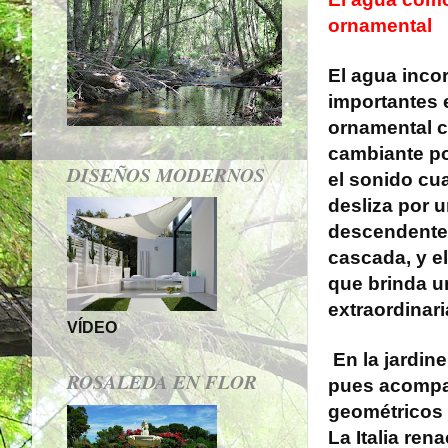
ornamental
El agua incor
importantes 
ornamental 
cambiante por
DISEÑOS MODERNOS
el sonido cu
desliza por 
descendente
cascada, y el
que brinda 
extraordinari
VÍDEO
En la jardine
ROSALEDA EN FLOR
pues acompañ
geométricos 
La Italia ren