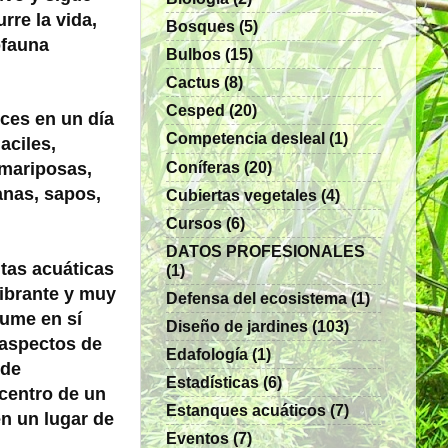
rre la vida,
Bosques
(5)
ofauna
Bulbos
(15)
Cactus
(8)
Cesped
(20)
ces en un día
Competencia desleal
(1)
aciles,
Coníferas
(20)
 mariposas,
anas, sapos,
Cubiertas vegetales
(4)
Cursos
(6)
DATOS PROFESIONALES
ntas acuáticas
(1)
vibrante y muy
Defensa del ecosistema
(1)
sume en sí
Diseño de jardines
(103)
aspectos de
Edafología
(1)
ede
Estadísticas
(6)
 centro de un
Estanques acuáticos
(7)
n un lugar de
Eventos
(7)