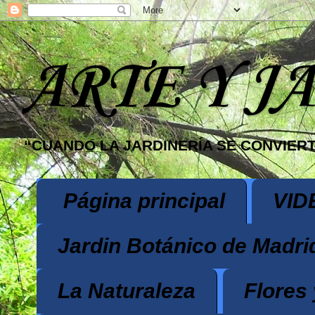
ARTE Y J
“CUANDO LA JARDINERÍA SE CONVIERT
Página principal
VID
Jardin Botánico de Madri
La Naturaleza
Flores 