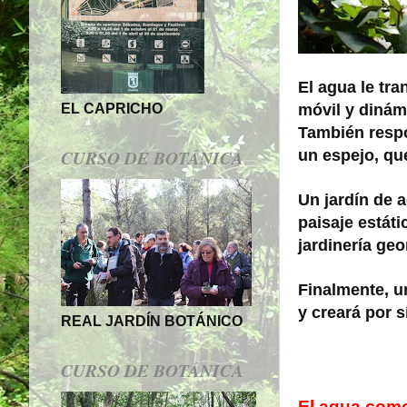
El agua le tra
EL CAPRICHO
móvil y dinám
También respo
CURSO DE BOTÁNICA
un espejo, que 
Un jardín de 
paisaje estát
jardinería geo
Finalmente, u
y creará por 
REAL JARDÍN BOTÁNICO
CURSO DE BOTÁNICA
El agua com