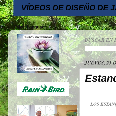
VÍDEOS DE DISEÑO DE 
Select Language
▼
BUSCAR EN 
JUEVES, 23 
Estanq
LOS ESTAN