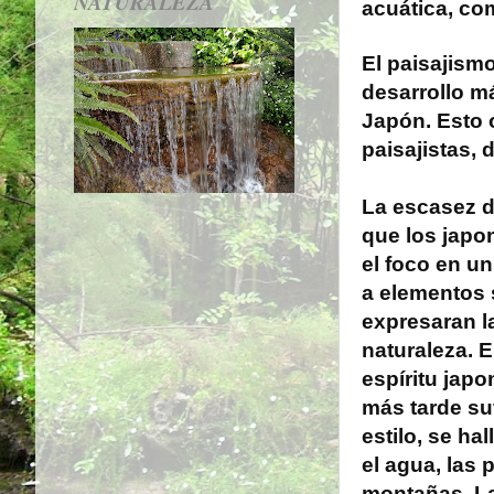
NATURALEZA
acuática, co
El paisajism
desarrollo má
Japón. Esto 
paisajistas, 
La escasez d
que los japo
el foco en un
a elementos 
expresaran l
naturaleza. El
espíritu jap
más tarde suf
estilo, se hal
el agua, las 
montañas. L