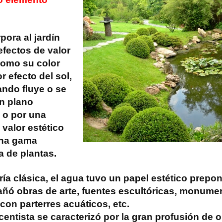
pora al jardín
efectos de valor
como su color
 efecto del sol,
ando fluye o se
un plano
 o por una
 valor estético
una gama
a de plantas.
ría clásica, el agua tuvo un papel estético prepo
ó obras de arte, fuentes escultóricas, monumen
con parterres acuáticos, etc.
acentista se caracterizó por la gran profusión de 