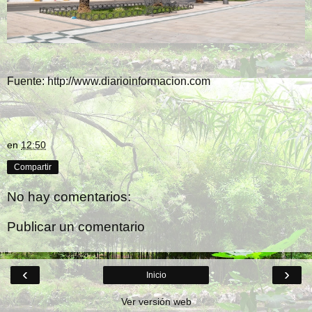
Fuente:
http://www.diarioinformacion.com
en
12:50
Compartir
No hay comentarios:
Publicar un comentario
‹
›
Inicio
Ver versión web